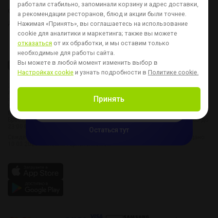
работали стабильно, запоминали корзину и адрес доставки,
О нас
Доставка и оплата
Контакты
Вопросы и ответы
а рекомендации ресторанов, блюд и акции были точнее.
Для ресторанов
Хочу стать курьером
Новости
Настройка cookie
Нажимая «Принять», вы соглашаетесь на использование
cookie для аналитики и маркетинга;
также вы можете
отказаться
от их обработки, и мы оставим только
Только в приложении:

необходимые для работы сайта.
первая доставка за
Вы можете в любой момент изменить выбор в
Настройках cookie
и узнать подробности в
Политике cookie.
1 рубль
2025 © ООО «ДЕЛИВЕРИ СОФТВЕА»
при заказе от 39 р — новым пользователям
Адрес: Республика Беларусь, 220012, г. Минск, ул. Толбухина, д. 2,
Принять
этаж 3, офис 319
Время работы:
Скачать приложение
Минск: 8:00 – 23:00
Брест, Витебск, Гомель, Гродно, Могилев - Пятница - Суббота: с 10:00 до
23:00 Воскресенье - Четверг: с 10:00 до 22:00
Остаться тут
Свидетельство о государственной регистрации № 193175076 выдано
10.03.2021 Минским горисполкомом