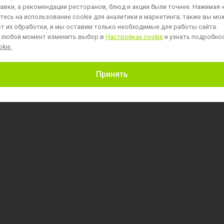
авки, а рекомендации ресторанов, блюд и акции были точнее. Нажимая 
есь на использование cookie для аналитики и маркетинга;
также вы мо
т их обработки, и мы оставим только необходимые для работы сайта.
 любой момент изменить выбор в
Настройках cookie
и узнать подробно
kie.
Пользовательское соглашение
Принять
Политика обработки персональных данных
Политика обработки файлов cookie