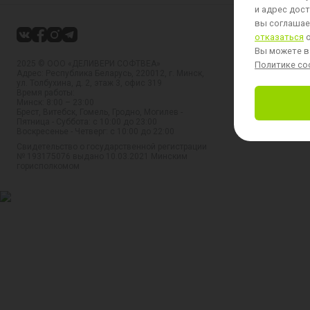
и адрес дост
вы соглашает
отказаться
о
Вы можете в
2025 © ООО «ДЕЛИВЕРИ СОФТВЕА»
Политике coo
Адрес: Республика Беларусь, 220012, г. Минск,
ул. Толбухина, д. 2, этаж 3, офис 319
Время работы:
Минск: 8:00 – 23:00
Брест, Витебск, Гомель, Гродно, Могилев -
Пятница - Суббота: с 10:00 до 23:00
Воскресенье - Четверг: с 10:00 до 22:00
Свидетельство о государственной регистрации
№ 193175076 выдано 10.03.2021 Минским
горисполкомом