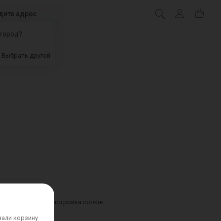
дите адрес
город?
Выбрать другой
урьером
Новости
Настройка cookie
нали корзину