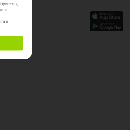
«Принять»,
жете
сти в