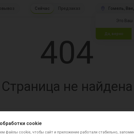
овывоз
Сейчас
Предзаказ
Гомель
 Вве
Это Ваш 
Да, верно
404
Страница не найдена
вка и оплата
Контакты
Вопросы и ответы
Для ресторанов
Хочу стать к
обработки cookie
ем файлы cookie, чтобы сайт и приложение работали стабильно, запоми