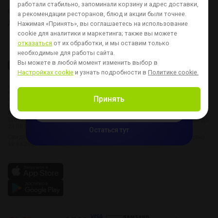
работали стабильно, запоминали корзину и адрес доставки,
О нас
Доставка и оплата
Контакты
Вопросы и ответы
а рекомендации ресторанов, блюд и акции были точнее.
Для ресторанов
Хочу стать курьером
Новости
Настройка cookie
Нажимая «Принять», вы соглашаетесь на использование
cookie для аналитики и маркетинга;
также вы можете
отказаться
от их обработки, и мы оставим только
Только в приложении:

необходимые для работы сайта.
первая доставка за
Вы можете в любой момент изменить выбор в
Настройках cookie
и узнать подробности в
Политике cookie.
1 рубль
2025 © ООО «ДЕЛИВЕРИ СОФТВЕА»
при заказе от 39 р — новым пользователям
Адрес: Республика Беларусь, 220012, г. Минск, ул. Толбухина, д. 2,
Принять
этаж 3, офис 319
Время работы:
Скачать приложение
Минск: 8:00 – 23:00
Брест, Витебск, Гомель, Гродно, Могилев - Пятница - Суббота: с 10:00 до
23:00 Воскресенье - Четверг: с 10:00 до 22:00
Остаться тут
Свидетельство о государственной регистрации № 193175076 выдано
10.03.2021 Минским горисполкомом