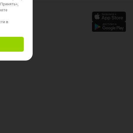
«Принять»,
жете
сти в