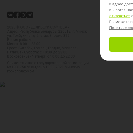
и адрес дост
вы соглашает
отказаться
о
Вы можете в
2025 © ООО «ДЕЛИВЕРИ СОФТВЕА»
Политике coo
Адрес: Республика Беларусь, 220012, г. Минск,
ул. Толбухина, д. 2, этаж 3, офис 319
Время работы:
Минск: 8:00 – 23:00
Брест, Витебск, Гомель, Гродно, Могилев -
Пятница - Суббота: с 10:00 до 23:00
Воскресенье - Четверг: с 10:00 до 22:00
Свидетельство о государственной регистрации
№ 193175076 выдано 10.03.2021 Минским
горисполкомом