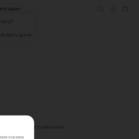
ите адрес
город?
Выбрать другой
урьером
Новости
Настройка cookie
нали корзину