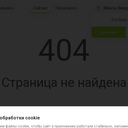
овывоз
Сейчас
Предзаказ
Минск
 Введ
Это Ваш 
Да, верно
404
Страница не найдена
вка и оплата
Контакты
Вопросы и ответы
Для ресторанов
Хочу стать к
обработки cookie
ем файлы cookie, чтобы сайт и приложение работали стабильно, запоми