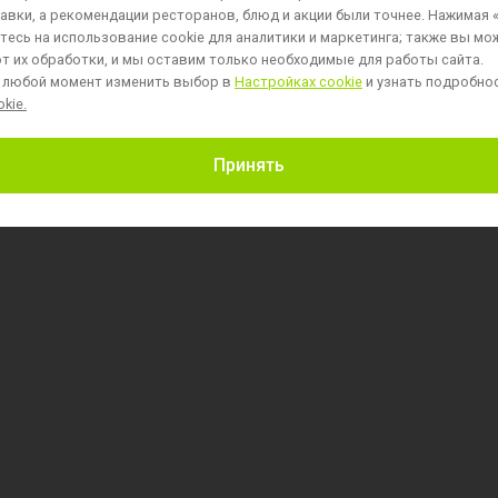
авки, а рекомендации ресторанов, блюд и акции были точнее. Нажимая 
есь на использование cookie для аналитики и маркетинга;
также вы мо
т их обработки, и мы оставим только необходимые для работы сайта.
 любой момент изменить выбор в
Настройках cookie
и узнать подробно
kie.
Пользовательское соглашение
Принять
Политика обработки персональных данных
Политика обработки файлов cookie