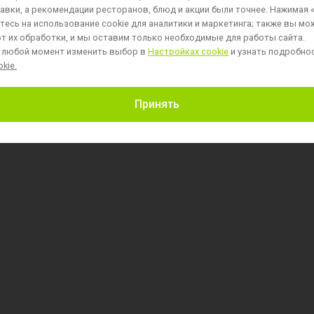
авки, а рекомендации ресторанов, блюд и акции были точнее. Нажимая 
есь на использование cookie для аналитики и маркетинга;
также вы мо
т их обработки, и мы оставим только необходимые для работы сайта.
 любой момент изменить выбор в
Настройках cookie
и узнать подробно
kie.
Пользовательское соглашение
Принять
Политика обработки персональных данных
Политика обработки файлов cookie