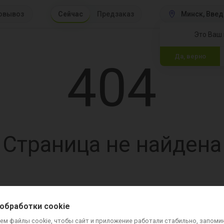
овывоз
Сейчас
Предзаказ
Минск
 Введ
Это Ваш 
Да, верно
404
Страница не найдена
вка и оплата
Контакты
Вопросы и ответы
Для ресторанов
Хочу стать к
обработки cookie
ем файлы cookie, чтобы сайт и приложение работали стабильно, запоми