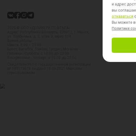
и адрес дост
вы соглашает
отказаться
о
Вы можете в
2025 © ООО «ДЕЛИВЕРИ СОФТВЕА»
Политике coo
Адрес: Республика Беларусь, 220012, г. Минск,
ул. Толбухина, д. 2, этаж 3, офис 319
Время работы:
Минск: 8:00 – 23:00
Брест, Витебск, Гомель, Гродно, Могилев -
Пятница - Суббота: с 10:00 до 23:00
Воскресенье - Четверг: с 10:00 до 22:00
Свидетельство о государственной регистрации
№ 193175076 выдано 10.03.2021 Минским
горисполкомом