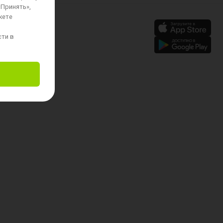
«Принять»,
жете
сти в