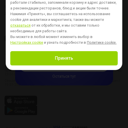
работали стабильно, запоминали корзину и адрес доставки,
О нас
Доставка и оплата
Контакты
Вопросы и ответы
а рекомендации ресторанов, блюд и акции были точнее.
Для ресторанов
Хочу стать курьером
Новости
Настройка cookie
Нажимая «Принять», вы соглашаетесь на использование
cookie для аналитики и маркетинга;
также вы можете
отказаться
от их обработки, и мы оставим только
Только в приложении:

необходимые для работы сайта.
первая доставка за
Вы можете в любой момент изменить выбор в
Настройках cookie
и узнать подробности в
Политике cookie.
1 рубль
2025 © ООО «ДЕЛИВЕРИ СОФТВЕА»
при заказе от 39 р — новым пользователям
Адрес: Республика Беларусь, 220012, г. Минск, ул. Толбухина, д. 2,
Принять
этаж 3, офис 319
Время работы:
Скачать приложение
Минск: 8:00 – 23:00
Брест, Витебск, Гомель, Гродно, Могилев - Пятница - Суббота: с 10:00 до
23:00 Воскресенье - Четверг: с 10:00 до 22:00
Остаться тут
Свидетельство о государственной регистрации № 193175076 выдано
10.03.2021 Минским горисполкомом