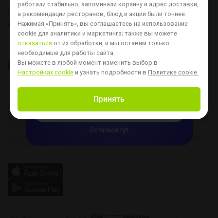
работали стабильно, запоминали корзину и адрес доставки,
О нас
Доставка и оплата
Контакты
Вопросы и ответы
а рекомендации ресторанов, блюд и акции были точнее.
Для ресторанов
Хочу стать курьером
Новости
Настройка cookie
Нажимая «Принять», вы соглашаетесь на использование
cookie для аналитики и маркетинга;
также вы можете
отказаться
от их обработки, и мы оставим только
Только в приложении:

необходимые для работы сайта.
первая доставка за
Вы можете в любой момент изменить выбор в
Настройках cookie
и узнать подробности в
Политике cookie.
1 рубль
2025 © ООО «ДЕЛИВЕРИ СОФТВЕА»
при заказе от 39 р — новым пользователям
Адрес: Республика Беларусь, 220012, г. Минск, ул. Толбухина, д. 2,
Принять
этаж 3, офис 319
Время работы:
Скачать приложение
Минск: 8:00 – 23:00
Брест, Витебск, Гомель, Гродно, Могилев - Пятница - Суббота: с 10:00 до
23:00 Воскресенье - Четверг: с 10:00 до 22:00
Остаться тут
Свидетельство о государственной регистрации № 193175076 выдано
10.03.2021 Минским горисполкомом