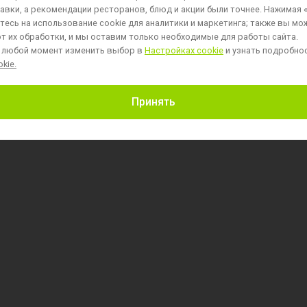
авки, а рекомендации ресторанов, блюд и акции были точнее. Нажимая 
есь на использование cookie для аналитики и маркетинга;
также вы мо
т их обработки, и мы оставим только необходимые для работы сайта.
 любой момент изменить выбор в
Настройках cookie
и узнать подробно
kie.
Пользовательское соглашение
Принять
Политика обработки персональных данных
Политика обработки файлов cookie