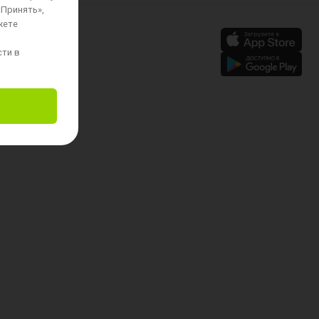
«Принять»,
жете
сти в