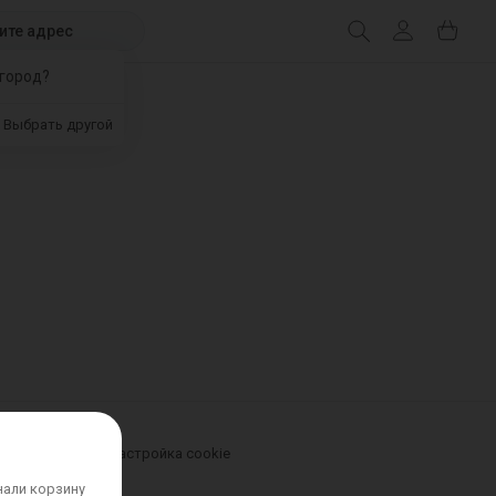
ите адрес
город?
Выбрать другой
урьером
Новости
Настройка cookie
нали корзину