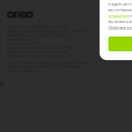
и адрес дост
вы соглашает
отказаться
о
Вы можете в
2025 © ООО «ДЕЛИВЕРИ СОФТВЕА»
Политике coo
Адрес: Республика Беларусь, 220012, г. Минск,
ул. Толбухина, д. 2, этаж 3, офис 319
Время работы:
Минск: 8:00 – 23:00
Брест, Витебск, Гомель, Гродно, Могилев -
Пятница - Суббота: с 10:00 до 23:00
Воскресенье - Четверг: с 10:00 до 22:00
Свидетельство о государственной регистрации
№ 193175076 выдано 10.03.2021 Минским
горисполкомом