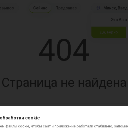
овывоз
Сейчас
Предзаказ
Минск
 Введ
Это Ваш 
Да, верно
404
Страница не найдена
вка и оплата
Контакты
Вопросы и ответы
Для ресторанов
Хочу стать к
обработки cookie
ем файлы cookie, чтобы сайт и приложение работали стабильно, запоми