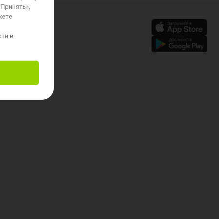
«Принять»,
жете
сти в