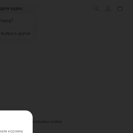
едите адрес
город?
Выбрать другой
урьером
Новости
Настройка cookie
нали корзину