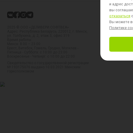
и адрес дост
вы соглашает
отказаться
о
Вы можете в
2025 © ООО «ДЕЛИВЕРИ СОФТВЕА»
Политике coo
Адрес: Республика Беларусь, 220012, г. Минск,
ул. Толбухина, д. 2, этаж 3, офис 319
Время работы:
Минск: 8:00 – 23:00
Брест, Витебск, Гомель, Гродно, Могилев -
Пятница - Суббота: с 10:00 до 23:00
Воскресенье - Четверг: с 10:00 до 22:00
Свидетельство о государственной регистрации
№ 193175076 выдано 10.03.2021 Минским
горисполкомом