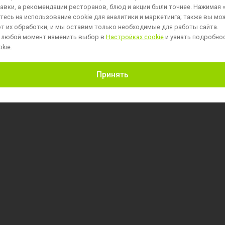
авки, а рекомендации ресторанов, блюд и акции были точнее. Нажимая 
есь на использование cookie для аналитики и маркетинга;
также вы мо
т их обработки, и мы оставим только необходимые для работы сайта.
 любой момент изменить выбор в
Настройках cookie
и узнать подробно
kie.
Пользовательское соглашение
Принять
Политика обработки персональных данных
Политика обработки файлов cookie