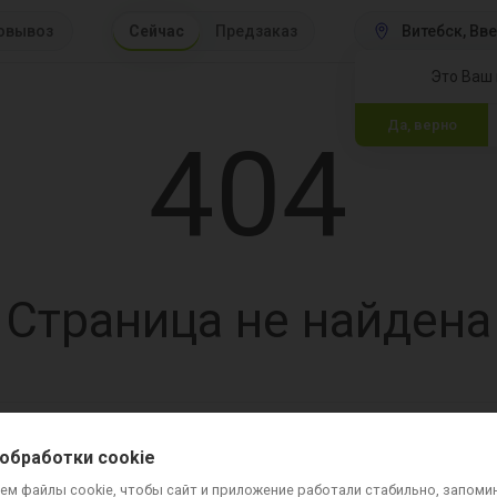
овывоз
Сейчас
Предзаказ
Витебск
 Вв
Это Ваш 
Да, верно
404
Страница не найдена
вка и оплата
Контакты
Вопросы и ответы
Для ресторанов
Хочу стать к
обработки cookie
ем файлы cookie, чтобы сайт и приложение работали стабильно, запоми